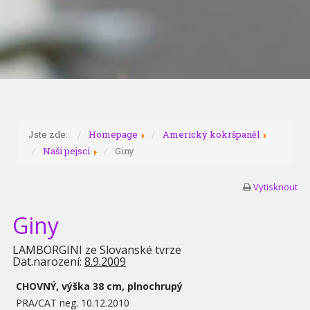
Jste zde:
Homepage
Americký kokršpaněl
Naši pejsci
Giny
Vytisknout
Giny
LAMBORGINI ze Slovanské tvrze
Dat.narození:
8.9.2009
CHOVNÝ, výška 38 cm, plnochrupý
PRA/CAT neg. 10.12.2010