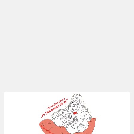
TEDDY TISS ze Slovanské
tvrze